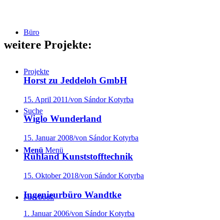
Büro
weitere Projekte:
Projekte
Horst zu Jeddeloh GmbH
15. April 2011
/
von Sándor Kotyrba
Suche
Wiglo Wunderland
15. Januar 2008
/
von Sándor Kotyrba
Menü
Menü
Rühland Kunststofftechnik
15. Oktober 2018
/
von Sándor Kotyrba
Ingenieurbüro Wandtke
Facebook
1. Januar 2006
/
von Sándor Kotyrba