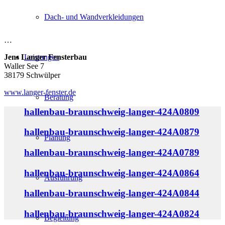
Dach- und Wandverkleidungen
…
Jens Langer Fensterbau
Leistungen
Waller See 7
38179 Schwülper
www.langer-fenster.de
Beratung
hallenbau-braunschweig-langer-424A0809
hallenbau-braunschweig-langer-424A0879
Planung
hallenbau-braunschweig-langer-424A0789
hallenbau-braunschweig-langer-424A0864
Ausführung
hallenbau-braunschweig-langer-424A0844
hallenbau-braunschweig-langer-424A0824
Begleitung