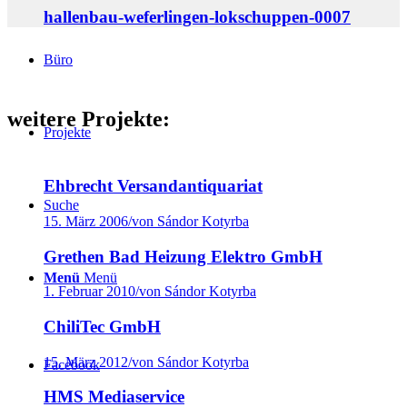
hallenbau-weferlingen-lokschuppen-0007
Büro
weitere Projekte:
Projekte
Ehbrecht Versandantiquariat
Suche
15. März 2006
/
von Sándor Kotyrba
Grethen Bad Heizung Elektro GmbH
Menü
Menü
1. Februar 2010
/
von Sándor Kotyrba
ChiliTec GmbH
15. März 2012
/
von Sándor Kotyrba
Facebook
HMS Mediaservice