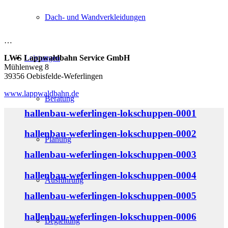
Dach- und Wandverkleidungen
…
LWS Lappwaldbahn Service GmbH
Leistungen
Mühlenweg 8
39356 Oebisfelde-Weferlingen
www.lappwaldbahn.de
Beratung
hallenbau-weferlingen-lokschuppen-0001
hallenbau-weferlingen-lokschuppen-0002
Planung
hallenbau-weferlingen-lokschuppen-0003
hallenbau-weferlingen-lokschuppen-0004
Ausführung
hallenbau-weferlingen-lokschuppen-0005
hallenbau-weferlingen-lokschuppen-0006
Begleitung