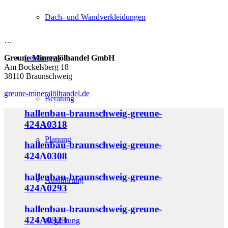
Dach- und Wandverkleidungen
…
Greune Mineralölhandel GmbH
Leistungen
Am Bockelsberg 18
38110 Braunschweig
greune-mineralölhandel.de
Beratung
hallenbau-braunschweig-greune-
424A0318
Planung
hallenbau-braunschweig-greune-
424A0308
hallenbau-braunschweig-greune-
Ausführung
424A0293
hallenbau-braunschweig-greune-
424A0323
Begleitung