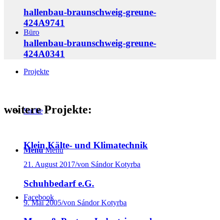
hallenbau-braunschweig-greune-
424A9741
Büro
hallenbau-braunschweig-greune-
424A0341
Projekte
weitere Projekte:
Suche
Klein Kälte- und Klimatechnik
Menü
Menü
21. August 2017
/
von Sándor Kotyrba
Schuhbedarf e.G.
Facebook
9. Mai 2005
/
von Sándor Kotyrba